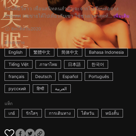
ก่อนที่อวี่หาว เพื่อนสนิทคนสำคัญจะจากไปเรียนต่อต่าง
ประเทศ เว่ยข่ายได้ไปเที่ยวกับเขา ใช้ช่วงเวลาสุดท้...
เพิ่มเติม
8m
ไต้หวัน
2020
คำบรรยาย
English
繁體中文
简体中文
Bahasa Indonesia
Tiếng Việt
ภาษาไทย
日本語
한국어
français
Deutsch
Español
Português
русский
हिन्दी
العربية
แท็ก
เกย์
รักใสๆ
การเดินทาง
ไต้หวัน
หนังสั้น