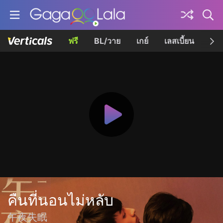
ฟรี
BL/วาย
เกย์
เลสเบี้ยน
เควี
คืนที่นอนไม่หลับ
午夜失眠