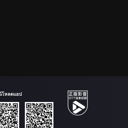
น์โหลดแอป