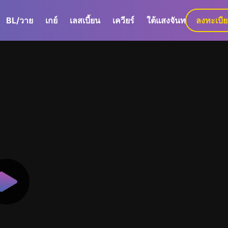
BL/วาย
เกย์
เลสเบี้ยน
เควียร์
ใต้แสงจันทร์
ลงทะเบี
GaLa+