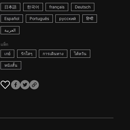
日本語
한국어
français
Deutsch
Español
Português
русский
हिन्दी
العربية
แท็ก
เกย์
รักใสๆ
การเดินทาง
ไต้หวัน
หนังสั้น