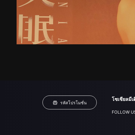
โซเชียลมีเด
รหัสโปรโมชั่น
FOLLOW U