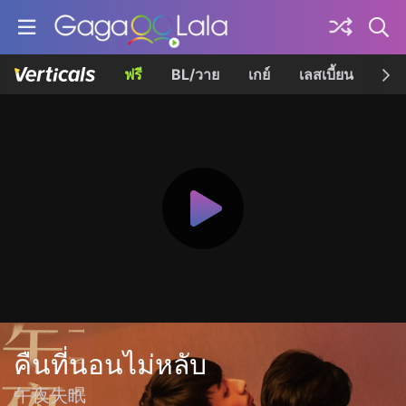
ฟรี
BL/วาย
เกย์
เลสเบี้ยน
เควี
คืนที่นอนไม่หลับ
午夜失眠