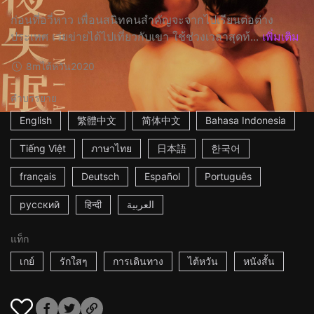
ก่อนที่อวี่หาว เพื่อนสนิทคนสำคัญจะจากไปเรียนต่อต่าง
ประเทศ เว่ยข่ายได้ไปเที่ยวกับเขา ใช้ช่วงเวลาสุดท้...
เพิ่มเติม
8m
ไต้หวัน
2020
คำบรรยาย
English
繁體中文
简体中文
Bahasa Indonesia
Tiếng Việt
ภาษาไทย
日本語
한국어
français
Deutsch
Español
Português
русский
हिन्दी
العربية
แท็ก
เกย์
รักใสๆ
การเดินทาง
ไต้หวัน
หนังสั้น