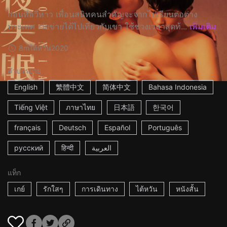
ก่อนที่อวี่หาว เพื่อนสนิทคนสำคัญจะจากไปเรียนต่อต่าง
ประเทศ เว่ยข่ายได้ไปเที่ยวกับเขา ใช้ช่วงเวลาสุดท้...
เพิ่มเติม
8m
ไต้หวัน
2020
คำบรรยาย
English
繁體中文
简体中文
Bahasa Indonesia
Tiếng Việt
ภาษาไทย
日本語
한국어
français
Deutsch
Español
Português
русский
हिन्दी
العربية
แท็ก
เกย์
รักใสๆ
การเดินทาง
ไต้หวัน
หนังสั้น