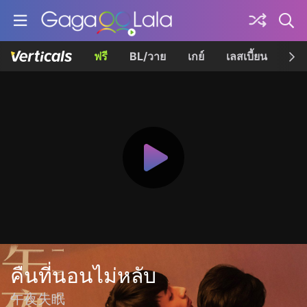
ฟรี
BL/วาย
เกย์
เลสเบี้ยน
เควี
คืนที่นอนไม่หลับ
午夜失眠