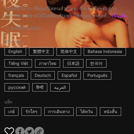
ก่อนที่อวี่หาว เพื่อนสนิทคนสำคัญจะจากไปเรียนต่อต่าง
ประเทศ เว่ยข่ายได้ไปเที่ยวกับเขา ใช้ช่วงเวลาสุดท้...
เพิ่มเติม
8m
ไต้หวัน
2020
คำบรรยาย
English
繁體中文
简体中文
Bahasa Indonesia
Tiếng Việt
ภาษาไทย
日本語
한국어
français
Deutsch
Español
Português
русский
हिन्दी
العربية
แท็ก
เกย์
รักใสๆ
การเดินทาง
ไต้หวัน
หนังสั้น