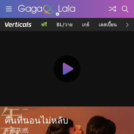
ฟรี
BL/วาย
เกย์
เลสเบี้ยน
เควี
คืนที่นอนไม่หลับ
午夜失眠