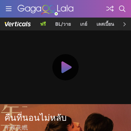
ฟรี
BL/วาย
เกย์
เลสเบี้ยน
เควี
คืนที่นอนไม่หลับ
午夜失眠