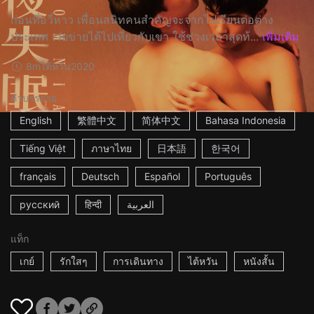
ก่อนที่อวี่หาว เพื่อนสนิทคนสำคัญจะจากไปเรียนต่อต่าง
ประเทศ เว่ยข่ายได้ไปเที่ยวกับเขา ใช้ช่วงเวลาสุดท้...
เพิ่มเติม
8m
ไต้หวัน
2020
คำบรรยาย
English
繁體中文
简体中文
Bahasa Indonesia
Tiếng Việt
ภาษาไทย
日本語
한국어
français
Deutsch
Español
Português
русский
हिन्दी
العربية
แท็ก
เกย์
รักใสๆ
การเดินทาง
ไต้หวัน
หนังสั้น