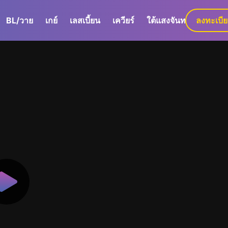
BL/วาย
เกย์
เลสเบี้ยน
เควียร์
ใต้แสงจันทร์
ลงทะเบี
GaLa+