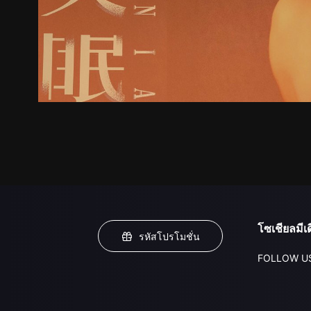
โซเชียลมีเด
รหัสโปรโมชั่น
FOLLOW U