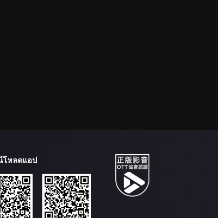
น์โหลดแอป