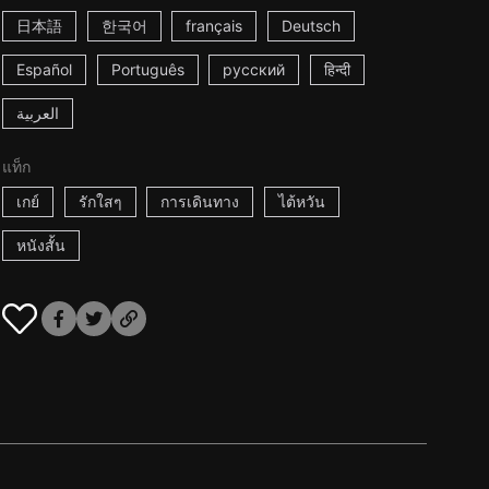
日本語
한국어
français
Deutsch
Español
Português
русский
हिन्दी
العربية
แท็ก
เกย์
รักใสๆ
การเดินทาง
ไต้หวัน
หนังสั้น