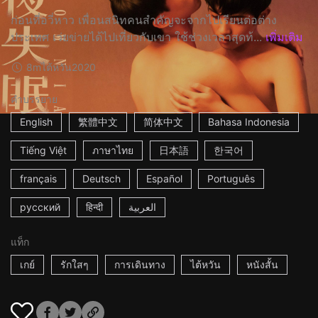
ก่อนที่อวี่หาว เพื่อนสนิทคนสำคัญจะจากไปเรียนต่อต่าง
ประเทศ เว่ยข่ายได้ไปเที่ยวกับเขา ใช้ช่วงเวลาสุดท้...
เพิ่มเติม
8m
ไต้หวัน
2020
คำบรรยาย
English
繁體中文
简体中文
Bahasa Indonesia
Tiếng Việt
ภาษาไทย
日本語
한국어
français
Deutsch
Español
Português
русский
हिन्दी
العربية
แท็ก
เกย์
รักใสๆ
การเดินทาง
ไต้หวัน
หนังสั้น