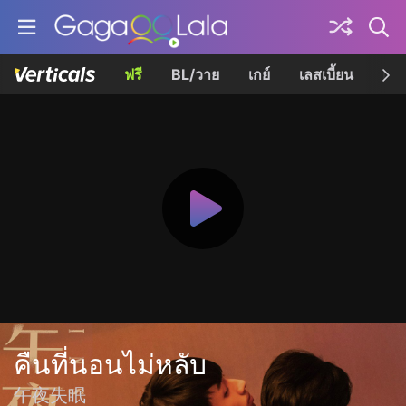
ฟรี
BL/วาย
เกย์
เลสเบี้ยน
เควี
คืนที่นอนไม่หลับ
午夜失眠