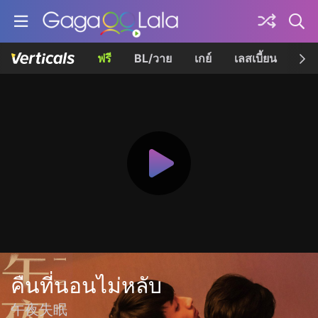
ฟรี
BL/วาย
เกย์
เลสเบี้ยน
เควี
คืนที่นอนไม่หลับ
午夜失眠