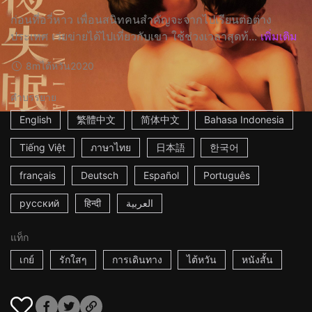
ก่อนที่อวี่หาว เพื่อนสนิทคนสำคัญจะจากไปเรียนต่อต่าง
ประเทศ เว่ยข่ายได้ไปเที่ยวกับเขา ใช้ช่วงเวลาสุดท้...
เพิ่มเติม
8m
ไต้หวัน
2020
คำบรรยาย
English
繁體中文
简体中文
Bahasa Indonesia
Tiếng Việt
ภาษาไทย
日本語
한국어
français
Deutsch
Español
Português
русский
हिन्दी
العربية
แท็ก
เกย์
รักใสๆ
การเดินทาง
ไต้หวัน
หนังสั้น