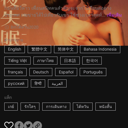
ก่อนที่อวี่หาว เพื่อนสนิทคนสำคัญจะจากไปเรียนต่อต่าง
ประเทศ เว่ยข่ายได้ไปเที่ยวกับเขา ใช้ช่วงเวลาสุดท้...
เพิ่มเติม
8m
ไต้หวัน
2020
คำบรรยาย
English
繁體中文
简体中文
Bahasa Indonesia
Tiếng Việt
ภาษาไทย
日本語
한국어
français
Deutsch
Español
Português
русский
हिन्दी
العربية
แท็ก
เกย์
รักใสๆ
การเดินทาง
ไต้หวัน
หนังสั้น