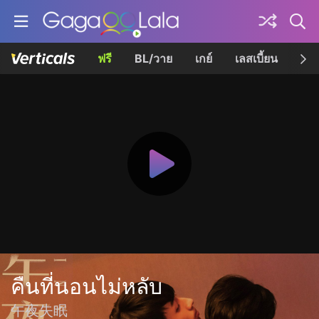
ฟรี
BL/วาย
เกย์
เลสเบี้ยน
เควี
คืนที่นอนไม่หลับ
午夜失眠