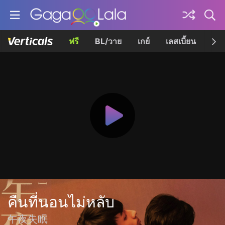
ฟรี
BL/วาย
เกย์
เลสเบี้ยน
เควี
คืนที่นอนไม่หลับ
午夜失眠