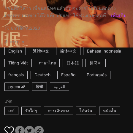
ก่อนที่อวี่หาว เพื่อนสนิทคนสำคัญจะจากไปเรียนต่อต่าง
ประเทศ เว่ยข่ายได้ไปเที่ยวกับเขา ใช้ช่วงเวลาสุดท้...
เพิ่มเติม
8m
ไต้หวัน
2020
คำบรรยาย
English
繁體中文
简体中文
Bahasa Indonesia
Tiếng Việt
ภาษาไทย
日本語
한국어
français
Deutsch
Español
Português
русский
हिन्दी
العربية
แท็ก
เกย์
รักใสๆ
การเดินทาง
ไต้หวัน
หนังสั้น