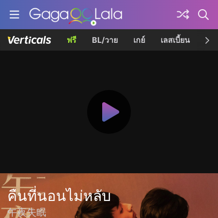
ฟรี
BL/วาย
เกย์
เลสเบี้ยน
เควี
คืนที่นอนไม่หลับ
午夜失眠