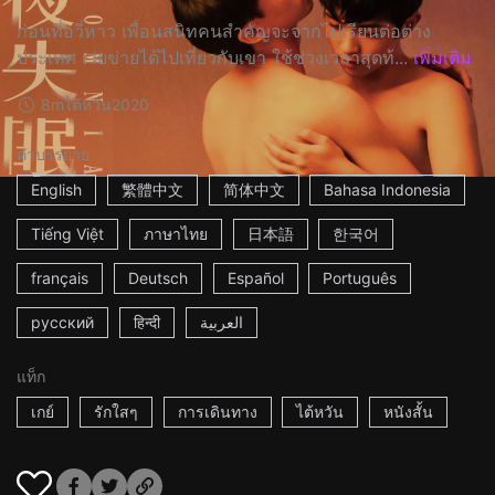
ก่อนที่อวี่หาว เพื่อนสนิทคนสำคัญจะจากไปเรียนต่อต่าง
ประเทศ เว่ยข่ายได้ไปเที่ยวกับเขา ใช้ช่วงเวลาสุดท้...
เพิ่มเติม
8m
ไต้หวัน
2020
คำบรรยาย
English
繁體中文
简体中文
Bahasa Indonesia
Tiếng Việt
ภาษาไทย
日本語
한국어
français
Deutsch
Español
Português
русский
हिन्दी
العربية
แท็ก
เกย์
รักใสๆ
การเดินทาง
ไต้หวัน
หนังสั้น