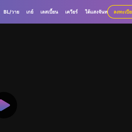
BL/วาย
เกย์
เลสเบี้ยน
เควียร์
ใต้แสงจันทร์
ลงทะเบี
GaLa+