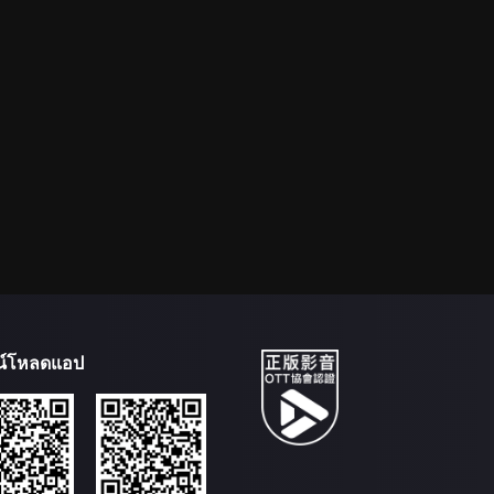
น์โหลดแอป