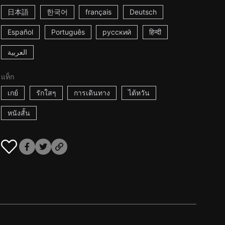
日本語
한국어
français
Deutsch
Español
Português
русский
हिन्दी
العربية
แท็ก
เกย์
รักใสๆ
การเดินทาง
ไต้หวัน
หนังสั้น