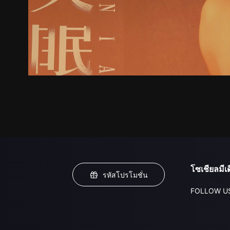
โซเชียลมีเด
รหัสโปรโมชั่น
FOLLOW U