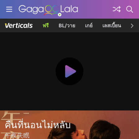
ฟรี
BL/วาย
เกย์
เลสเบี้ยน
เควี
คืนที่นอนไม่หลับ
午夜失眠