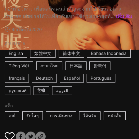
ก่อนที่อวี่หาว เพื่อนสนิทคนสำคัญจะจากไปเรียนต่อต่าง
ประเทศ เว่ยข่ายได้ไปเที่ยวกับเขา ใช้ช่วงเวลาสุดท้...
เพิ่มเติม
8m
ไต้หวัน
2020
คำบรรยาย
English
繁體中文
简体中文
Bahasa Indonesia
Tiếng Việt
ภาษาไทย
日本語
한국어
français
Deutsch
Español
Português
русский
हिन्दी
العربية
แท็ก
เกย์
รักใสๆ
การเดินทาง
ไต้หวัน
หนังสั้น