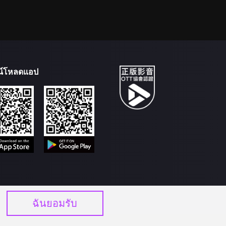
น์โหลดแอป
ฉันยอมรับ