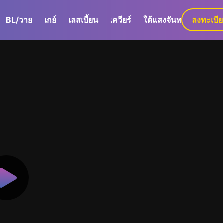
BL/วาย
เกย์
เลสเบี้ยน
เควียร์
ใต้แสงจันทร์
ลงทะเบี
GaLa+