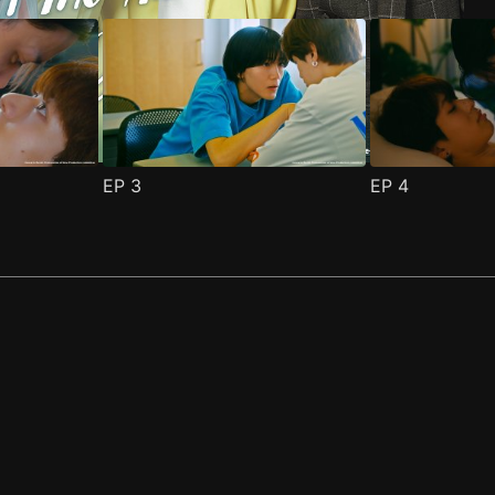
EP
3
EP
4