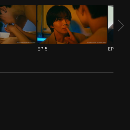
EP
5
EP
6