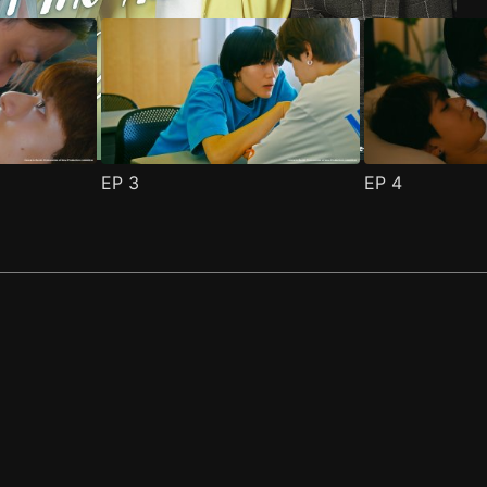
EP
3
EP
4