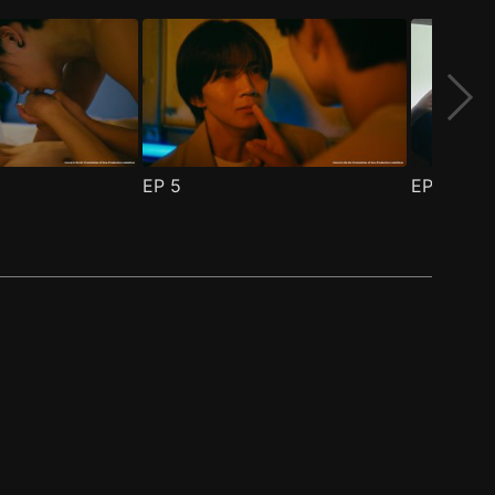
EP
5
EP
6