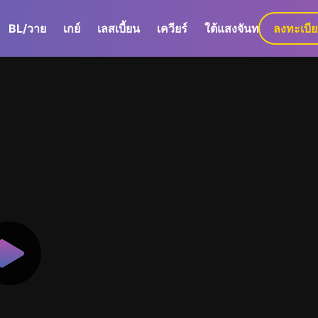
BL/วาย
เกย์
เลสเบี้ยน
เควียร์
ใต้แสงจันทร์
ลงทะเบี
GaLa+