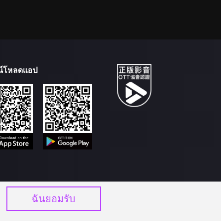
น์โหลดแอป
ฉันยอมรับ