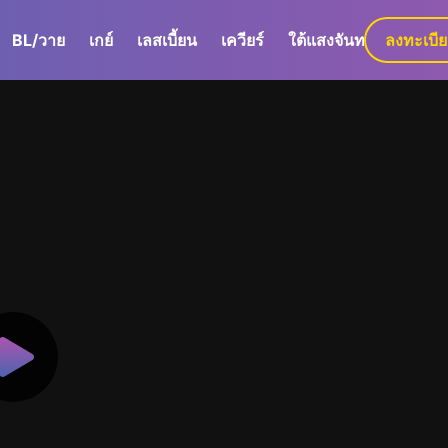
BL/วาย
เกย์
เลสเบี้ยน
เควียร์
ใต้แสงจันทร์
ลงทะเบี
GaLa+