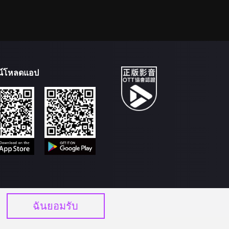
น์โหลดแอป
ฉันยอมรับ