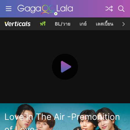
ฟรี
BL/วาย
เกย์
เลสเบี้ยน
เควี
Love in The Air -Premonition
of Love-