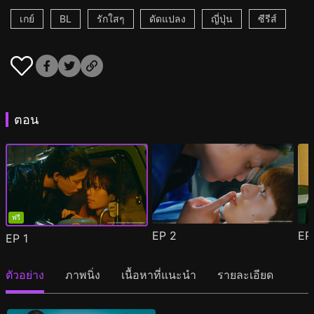
เกย์
BL
รักใสๆ
ดัดแปลง
ญี่ปุ่น
ซีรีส์
ตอน
ฟรี
EP
2
E
EP
1
ตัวอย่าง
ภาพนิ่ง
เนื้อหาที่แนะนำ
รายละเอียด