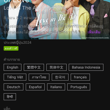
Love in The Air-恋の予感-
8 ตอน & 2 ตอนแยก
เรื่องย่ออย่างเป็นทางการ: ในคืนที่พายุพัดกระหน่ำ เรย์ติดอยู่
บนถนนและได้รับความช่วยเหลือจากอาราชิ คว...
เพิ่มเติม
ประเทศญี่ปุ่น
2024
ตอนที่ 1 ฟรี
คำบรรยาย
English
繁體中文
简体中文
Bahasa Indonesia
Tiếng Việt
ภาษาไทย
한국어
français
Deutsch
Español
Italiano
Português
हिन्दी
แท็ก