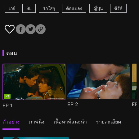
เกย์
BL
รักใสๆ
ดัดแปลง
ญี่ปุ่น
ซีรีส์
ตอน
ฟรี
EP
2
E
EP
1
ตัวอย่าง
ภาพนิ่ง
เนื้อหาที่แนะนำ
รายละเอียด