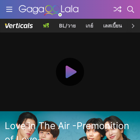
ฟรี
BL/วาย
เกย์
เลสเบี้ยน
เควี
Love in The Air -Premonition
of Love-