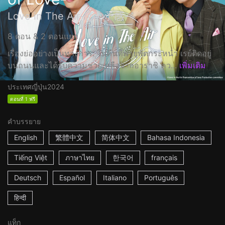
Love in The Air-恋の予感-
8 ตอน & 2 ตอนแยก
เรื่องย่ออย่างเป็นทางการ: ในคืนที่พายุพัดกระหน่ำ เรย์ติดอยู่
บนถนนและได้รับความช่วยเหลือจากอาราชิ คว...
เพิ่มเติม
ประเทศญี่ปุ่น
2024
ตอนที่ 1 ฟรี
คำบรรยาย
English
繁體中文
简体中文
Bahasa Indonesia
Tiếng Việt
ภาษาไทย
한국어
français
Deutsch
Español
Italiano
Português
हिन्दी
แท็ก