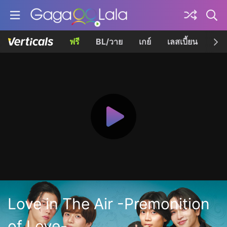
ฟรี
BL/วาย
เกย์
เลสเบี้ยน
เควี
Love in The Air -Premonition
of Love-