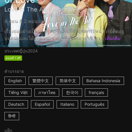
Love in The Air-恋の予感-
8 ตอน & 2 ตอนแยก
เรื่องย่ออย่างเป็นทางการ: ในคืนที่พายุพัดกระหน่ำ เรย์ติดอยู่
บนถนนและได้รับความช่วยเหลือจากอาราชิ คว...
เพิ่มเติม
ประเทศญี่ปุ่น
2024
ตอนที่ 1 ฟรี
คำบรรยาย
English
繁體中文
简体中文
Bahasa Indonesia
Tiếng Việt
ภาษาไทย
한국어
français
Deutsch
Español
Italiano
Português
हिन्दी
แท็ก