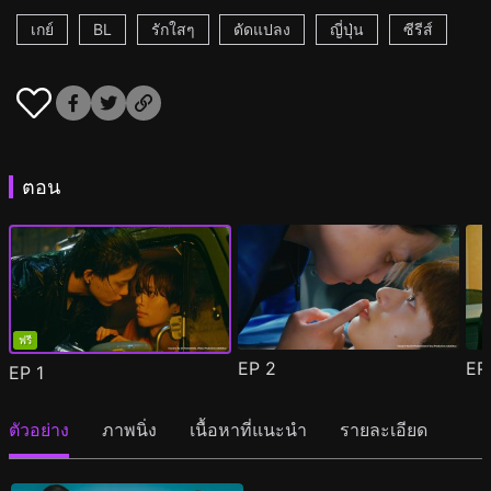
เกย์
BL
รักใสๆ
ดัดแปลง
ญี่ปุ่น
ซีรีส์
ตอน
ฟรี
EP
2
E
EP
1
ตัวอย่าง
ภาพนิ่ง
เนื้อหาที่แนะนำ
รายละเอียด