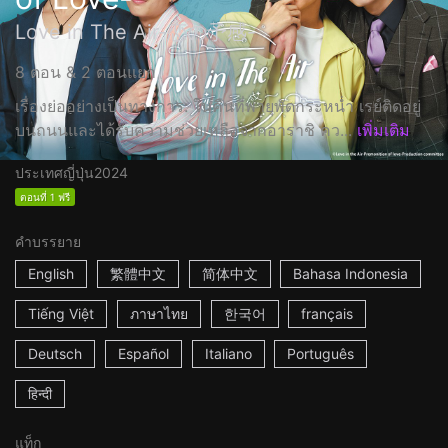
Love in The Air-恋の予感-
8 ตอน & 2 ตอนแยก
เรื่องย่ออย่างเป็นทางการ: ในคืนที่พายุพัดกระหน่ำ เรย์ติดอยู่
บนถนนและได้รับความช่วยเหลือจากอาราชิ คว...
เพิ่มเติม
ประเทศญี่ปุ่น
2024
ตอนที่ 1 ฟรี
คำบรรยาย
English
繁體中文
简体中文
Bahasa Indonesia
Tiếng Việt
ภาษาไทย
한국어
français
Deutsch
Español
Italiano
Português
हिन्दी
แท็ก