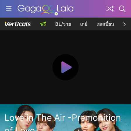
ฟรี
BL/วาย
เกย์
เลสเบี้ยน
เควี
Love in The Air -Premonition
of Love-