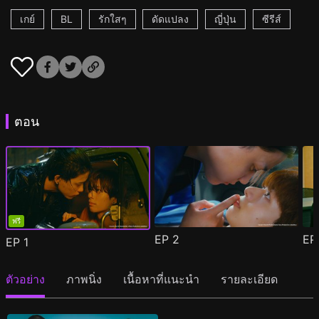
เกย์
BL
รักใสๆ
ดัดแปลง
ญี่ปุ่น
ซีรีส์
ตอน
ฟรี
EP
2
E
EP
1
ตัวอย่าง
ภาพนิ่ง
เนื้อหาที่แนะนำ
รายละเอียด