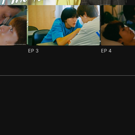
EP
3
EP
4