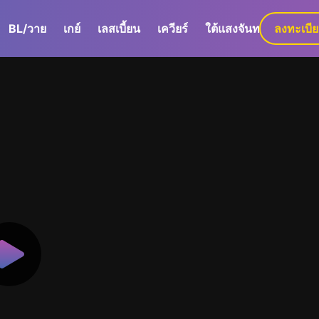
BL/วาย
เกย์
เลสเบี้ยน
เควียร์
ใต้แสงจันทร์
ลงทะเบี
GaLa+