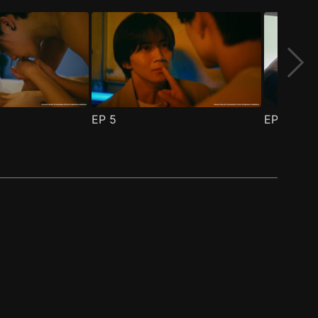
EP
5
EP
6