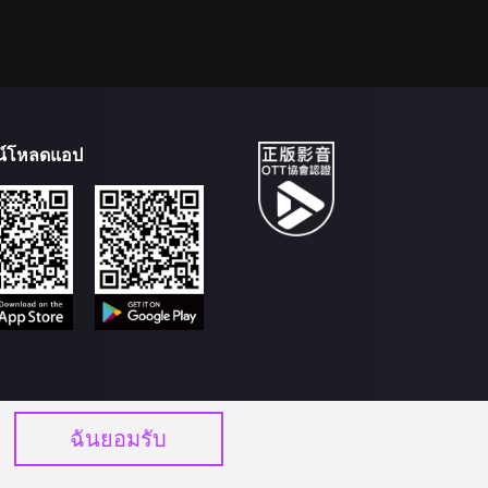
น์โหลดแอป
ฉันยอมรับ