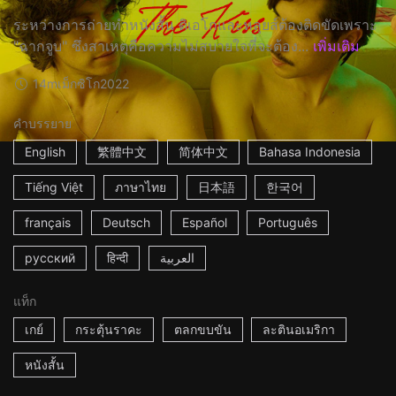
ระหว่างการถ่ายทำหนังสั้น ดิเอโกและหลุยส์ต้องติดขัดเพราะ
"ฉากจูบ" ซึ่งสาเหตุคือความไม่สบายใจที่จะต้อง...
เพิ่มเติม
14m
เม็กซิโก
2022
คำบรรยาย
English
繁體中文
简体中文
Bahasa Indonesia
Tiếng Việt
ภาษาไทย
日本語
한국어
français
Deutsch
Español
Português
русский
हिन्दी
العربية
แท็ก
เกย์
กระตุ้นราคะ
ตลกขบขัน
ละตินอเมริกา
หนังสั้น