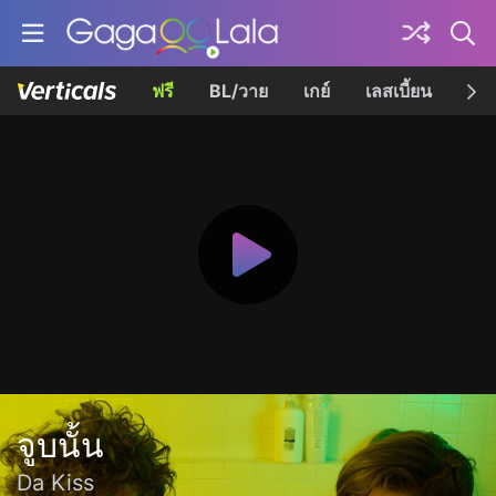
ฟรี
BL/วาย
เกย์
เลสเบี้ยน
เควี
จูบนั้น
Da Kiss