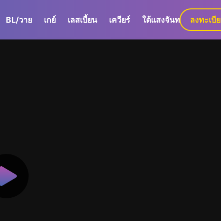
BL/วาย
เกย์
เลสเบี้ยน
เควียร์
ใต้แสงจันทร์
ลงทะเบี
GaLa+