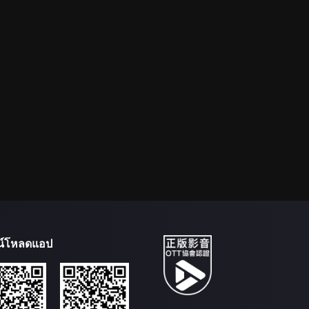
น์โหลดแอป