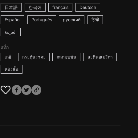
日本語
한국어
français
Deutsch
Español
Português
русский
हिन्दी
العربية
แท็ก
เกย์
กระตุ้นราคะ
ตลกขบขัน
ละตินอเมริกา
หนังสั้น