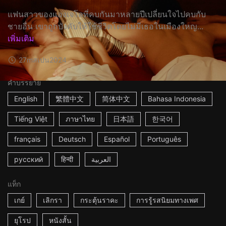
แฟนสาวของแองเจโลที่คบกันมาหลายปีเปลี่ยนใจไปคบกับ
ชายอื่น เขาถูกบังคับให้ใช้ชีวิตโดยไม่มีเธอในเมืองใหญ...
เพิ่มเติม
27m
สเปน
2024
คำบรรยาย
English
繁體中文
简体中文
Bahasa Indonesia
Tiếng Việt
ภาษาไทย
日本語
한국어
français
Deutsch
Español
Português
русский
हिन्दी
العربية
แท็ก
เกย์
เลิกรา
กระตุ้นราคะ
การรู้รสนิยมทางเพศ
ยุโรป
หนังสั้น