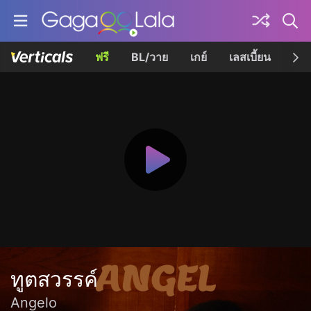
ฟรี
BL/วาย
เกย์
เลสเบี้ยน
เควี
ทูตสวรรค์
Angelo