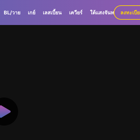
BL/วาย
เกย์
เลสเบี้ยน
เควียร์
ใต้แสงจันทร์
ลงทะเบี
GaLa+