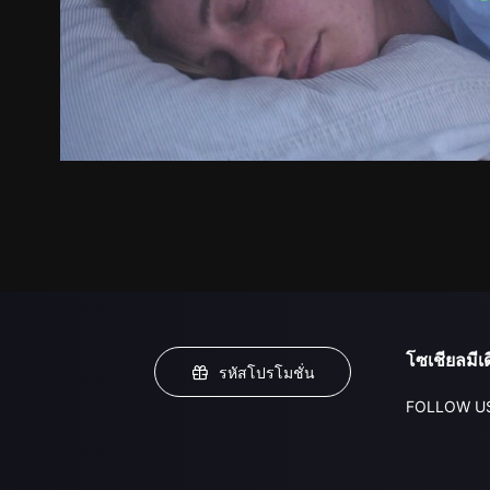
โซเชียลมีเด
รหัสโปรโมชั่น
FOLLOW U