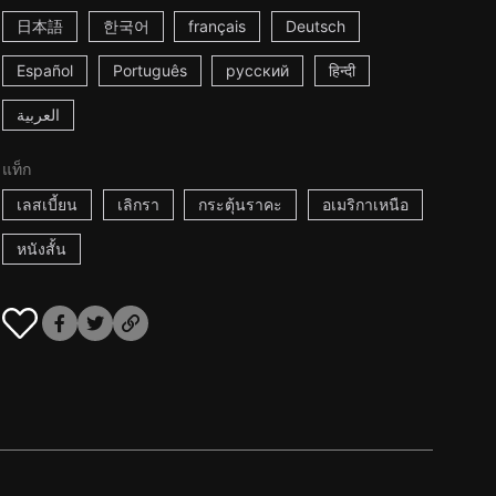
日本語
한국어
français
Deutsch
Español
Português
русский
हिन्दी
العربية
แท็ก
เลสเบี้ยน
เลิกรา
กระตุ้นราคะ
อเมริกาเหนือ
หนังสั้น