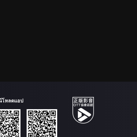
น์โหลดแอป