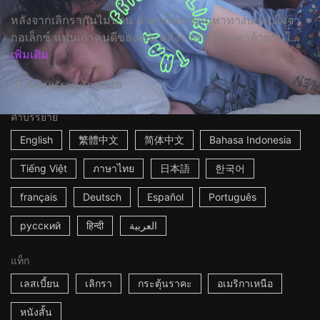
หลังจากเลิกรากันไม่นาน มายาก็พยายามหาทางปลอบใจจา
กอเล็กซ์ แฟนเก่าคนดีของเธอ หลังจากได้ใช้เวลาด้วยกันใ...
เพิ่มเติม
8m
สหรัฐอเมริกา
2019
คำบรรยาย
English
繁體中文
简体中文
Bahasa Indonesia
Tiếng Việt
ภาษาไทย
日本語
한국어
français
Deutsch
Español
Português
русский
हिन्दी
العربية
แท็ก
เลสเบี้ยน
เลิกรา
กระตุ้นราคะ
อเมริกาเหนือ
หนังสั้น