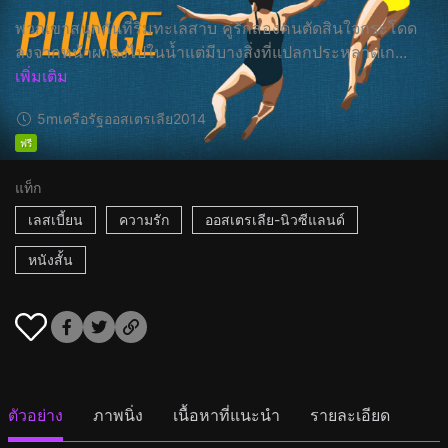
พวกเขาสนุกกันที่ริมทะเลสาบ คู่รักสองคนตัดสินใจกระโดด
ลงจากหน้าผาลงไปในน้ำแต่มีบางสิ่งที่แปลกประหลาดเก...
เพิ่มเติม
5m
เครือรัฐออสเตรเลีย
2014
ฟรี
แท็ก
เลสเบี้ยน
ความรัก
ออสเตรเลีย-นิวซีแลนด์
หนังสั้น
ตัวอย่าง
ภาพนิ่ง
เนื้อหาที่แนะนำ
รายละเอียด