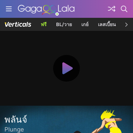
ฟรี
BL/วาย
เกย์
เลสเบี้ยน
เควี
พลันจ์
Plunge