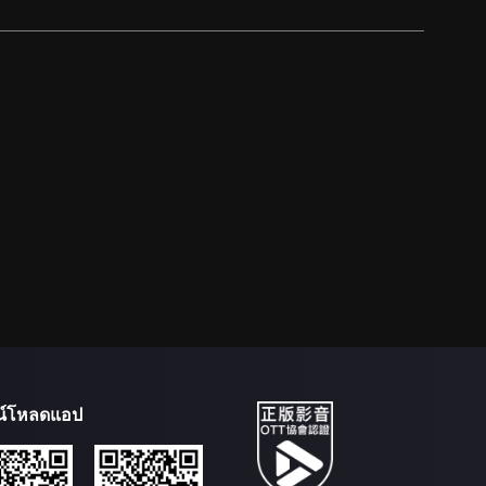
น์โหลดแอป