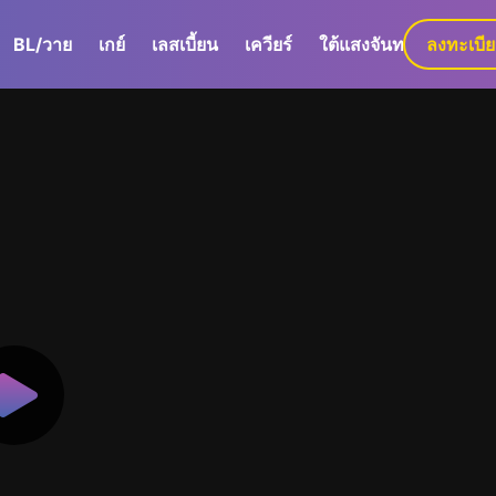
BL/วาย
เกย์
เลสเบี้ยน
เควียร์
ใต้แสงจันทร์
ลงทะเบี
GaLa+