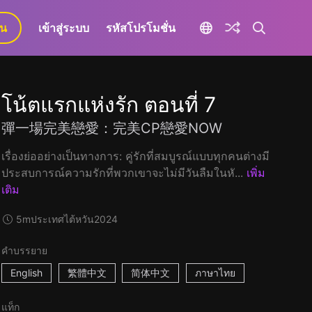
ยน
เข้าสู่ระบบ
รหัสโปรโมชั่น
โน้ตแรกแห่งรัก ตอนที่ 7
彈一場完美戀愛：完美CP戀愛NOW
เรื่องย่ออย่างเป็นทางการ: คู่รักที่สมบูรณ์แบบทุกคนต่างมี
ประสบการณ์ความรักที่พวกเขาจะไม่มีวันลืมในหั...
เพิ่ม
เติม
5m
ประเทศไต้หวัน
2024
คำบรรยาย
English
繁體中文
简体中文
ภาษาไทย
แท็ก