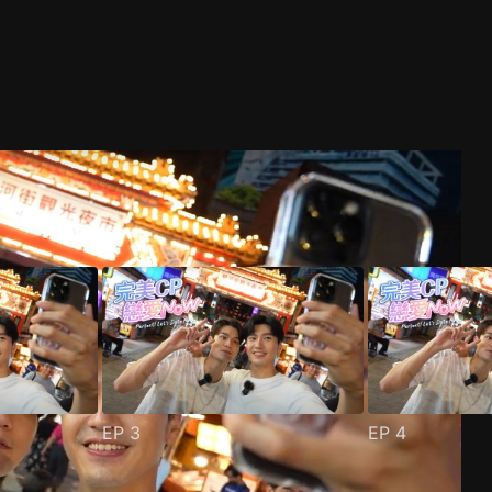
EP
3
EP
4