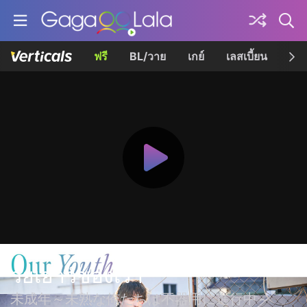
ฟรี
BL/วาย
เกย์
เลสเบี้ยน
เควี
วัยเยาว์ของเรา
未成年～未熟な俺たちは不器用に進行中～