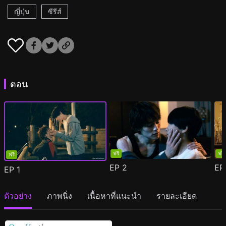
ญี่ปุ่น
ซีรีส์
ตอน
ฟรี
ฟรี
ฟรี
EP
2
E
EP
1
ตัวอย่าง
ภาพนิ่ง
เนื้อหาที่แนะนำ
รายละเอียด