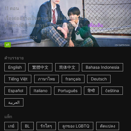
11 ตอน
เรื่องย่ออย่างเป็นทางการ: จิน มินาเสะเป็นนักเรียนมัธยมปลาย
ตัวอย่างที่เกลียดฮารูกิ ฮิรุคาวะ เด็กเกเร...
เพิ่มเติม
ประเทศญี่ปุ่น
2024
ฟรี
คำบรรยาย
English
繁體中文
简体中文
Bahasa Indonesia
Tiếng Việt
ภาษาไทย
français
Deutsch
Español
Italiano
Português
हिन्दी
čeština
العربية
แท็ก
เกย์
BL
รักใสๆ
ลูกของ LGBTQ
ดัดแปลง