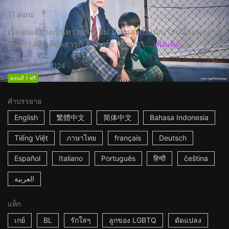
11 ตอน
เรื่องย่ออย่างเป็นทางการ: จิน มินาเสะเป็นนักเรียนมัธยมปลาย
ตัวอย่างที่เกลียดฮารูกิ ฮิรุคาวะ เด็กเกเร...
เพิ่มเติม
ประเทศญี่ปุ่น
2024
ตอนที่ 1 ฟรี
คำบรรยาย
English
繁體中文
简体中文
Bahasa Indonesia
Tiếng Việt
ภาษาไทย
français
Deutsch
Español
Italiano
Português
हिन्दी
čeština
العربية
แท็ก
เกย์
BL
รักใสๆ
ลูกของ LGBTQ
ดัดแปลง