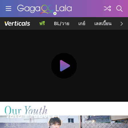
ฟรี
BL/วาย
เกย์
เลสเบี้ยน
เควี
วัยเยาว์ของเรา
未成年～未熟な俺たちは不器用に進行中～