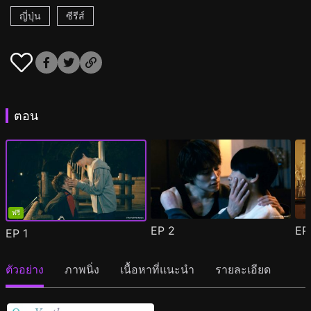
ญี่ปุ่น
ซีรีส์
ตอน
ฟรี
EP
2
E
EP
1
ตัวอย่าง
ภาพนิ่ง
เนื้อหาที่แนะนำ
รายละเอียด