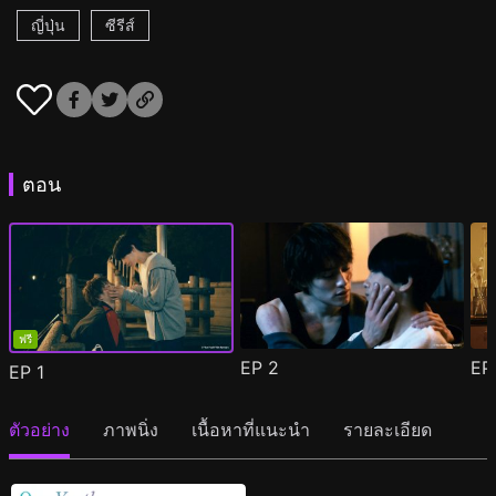
ญี่ปุ่น
ซีรีส์
ตอน
ฟรี
EP
2
E
EP
1
ตัวอย่าง
ภาพนิ่ง
เนื้อหาที่แนะนำ
รายละเอียด