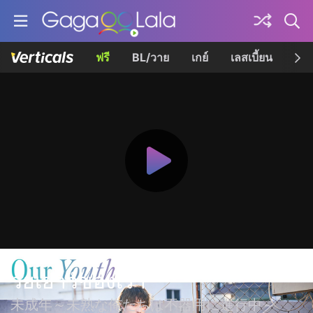
ฟรี
BL/วาย
เกย์
เลสเบี้ยน
เควี
วัยเยาว์ของเรา
未成年～未熟な俺たちは不器用に進行中～