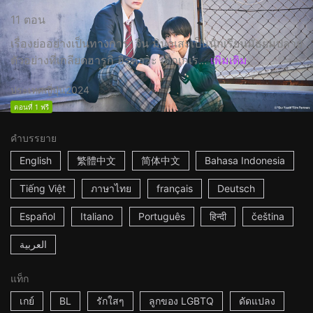
11 ตอน
เรื่องย่ออย่างเป็นทางการ: จิน มินาเสะเป็นนักเรียนมัธยมปลาย
ตัวอย่างที่เกลียดฮารูกิ ฮิรุคาวะ เด็กเกเร...
เพิ่มเติม
ประเทศญี่ปุ่น
2024
ตอนที่ 1 ฟรี
คำบรรยาย
English
繁體中文
简体中文
Bahasa Indonesia
Tiếng Việt
ภาษาไทย
français
Deutsch
Español
Italiano
Português
हिन्दी
čeština
العربية
แท็ก
เกย์
BL
รักใสๆ
ลูกของ LGBTQ
ดัดแปลง