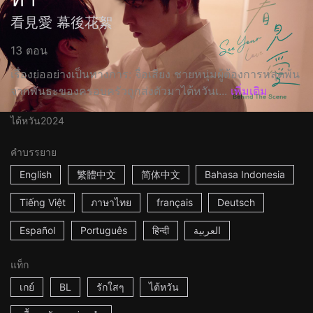
看見愛 幕後花絮
13 ตอน
เรื่องย่ออย่างเป็นทางการ: จื่อเสียง ชายหนุ่มผู้ต้องการหลุดพ้น
จากพันธะของครอบครัวถูกส่งตัวมาไต้หวันเ...
เพิ่มเติม
ไต้หวัน
2024
คำบรรยาย
English
繁體中文
简体中文
Bahasa Indonesia
Tiếng Việt
ภาษาไทย
français
Deutsch
Español
Português
हिन्दी
العربية
แท็ก
เกย์
BL
รักใสๆ
ไต้หวัน