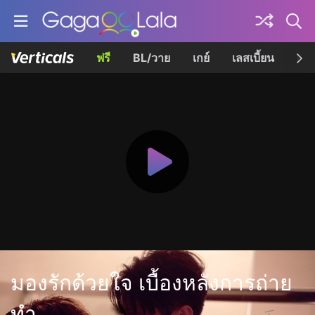
ฟรี
BL/วาย
เกย์
เลสเบี้ยน
เควี
มองรักด้วยใจ เบื้องหลังการถ่าย
ทำ