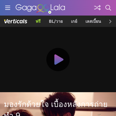
ฟรี
BL/วาย
เกย์
เลสเบี้ยน
เควี
มองรักด้วยใจ เบื้องหลังการถ่าย
ทำ 9