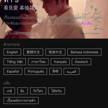
看見愛 幕後花絮
เรื่องย่ออย่างเป็นทางการ: จื่อเสียง ชายหนุ่มผู้ต้องการหลุดพ้น
จากพันธะของครอบครัวถูกส่งตัวมาไต้หวันเ...
เพิ่มเติม
5m
ไต้หวัน
2024
คำบรรยาย
English
繁體中文
简体中文
Bahasa Indonesia
Tiếng Việt
ภาษาไทย
français
Deutsch
Español
Português
हिन्दी
العربية
แท็ก
เกย์
BL
รักใสๆ
ไต้หวัน
เบื้องหลังการถ่ายทำ