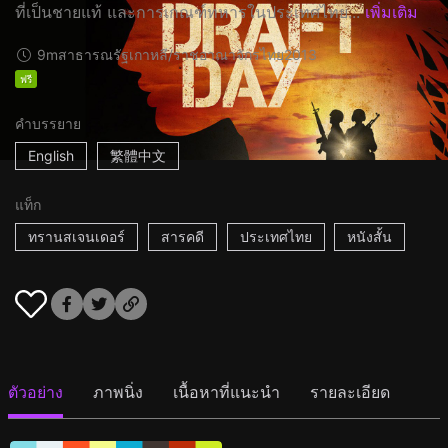
ที่เป็นชายแท้ และการเกณฑ์ทหารในประเทศไทย...
เพิ่มเติม
9m
สาธารณรัฐเกาหลี/ราชอาณาจักรไทย
2013
ฟรี
คำบรรยาย
English
繁體中文
แท็ก
ทรานสเจนเดอร์
สารคดี
ประเทศไทย
หนังสั้น
ตัวอย่าง
ภาพนิ่ง
เนื้อหาที่แนะนำ
รายละเอียด