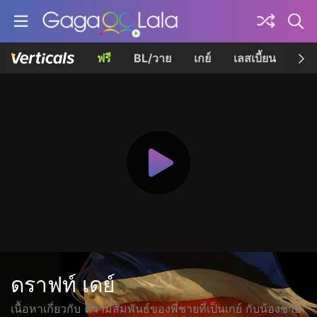
ฟรี
BL/วาย
เกย์
เลสเบี้ยน
เควี
ดราฟท์ เดย์
เนื้อหาเกี่ยวกับ ความสัมพันธ์ของพี่ชายที่เป็นเกย์ กับน้องชาย