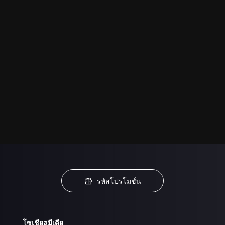
รหัสโปรโมชั่น
โซเชียลมีเดีย