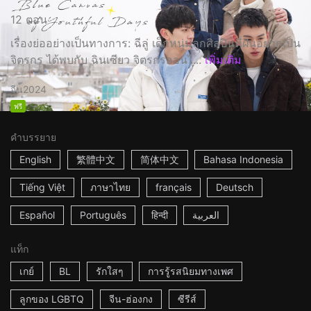
12 ตอน
เรื่องย่ออย่างเป็นทางการ: ฉีลู่ เด็กหนุ่มลูกศิลปินที่ฝันอยากเป็น
จิตรกร ได้พบกับ ฉินเซียว จิตรกรออนไ...
เพิ่มเติม
จีน
2024
ฟรี
คำบรรยาย
English
繁體中文
简体中文
Bahasa Indonesia
Tiếng Việt
ภาษาไทย
français
Deutsch
Español
Português
हिन्दी
العربية
แท็ก
เกย์
BL
รักใสๆ
การรู้รสนิยมทางเพศ
ลูกของ LGBTQ
จีน-ฮ่องกง
ซีรีส์