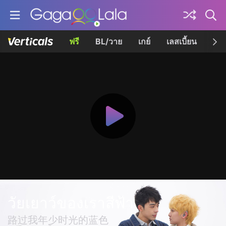
ฟรี
BL/วาย
เกย์
เลสเบี้ยน
เควี
วัยเยาว์ของเราสีฟ้า
路过我年少时光的蓝色