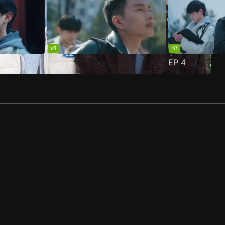
ฟรี
ฟรี
EP
3
EP
4