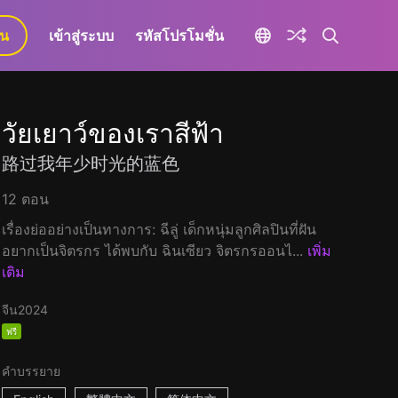
ยน
เข้าสู่ระบบ
รหัสโปรโมชั่น
วัยเยาว์ของเราสีฟ้า
路过我年少时光的蓝色
12 ตอน
เรื่องย่ออย่างเป็นทางการ: ฉีลู่ เด็กหนุ่มลูกศิลปินที่ฝัน
อยากเป็นจิตรกร ได้พบกับ ฉินเซียว จิตรกรออนไ...
เพิ่ม
เติม
จีน
2024
ฟรี
คำบรรยาย