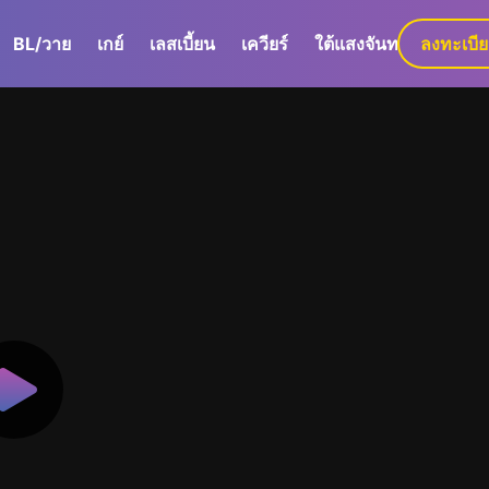
BL/วาย
เกย์
เลสเบี้ยน
เควียร์
ใต้แสงจันทร์
ลงทะเบี
GaLa+