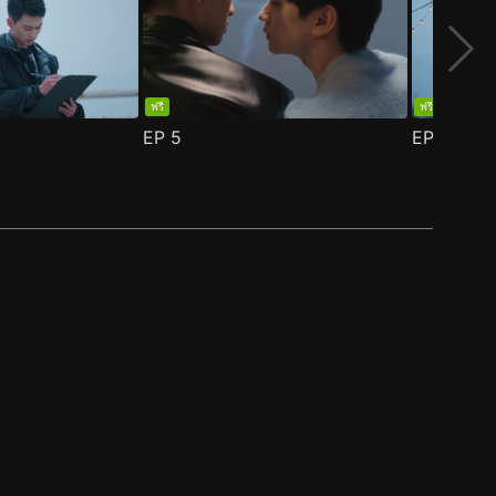
ฟรี
ฟรี
EP
5
EP
6