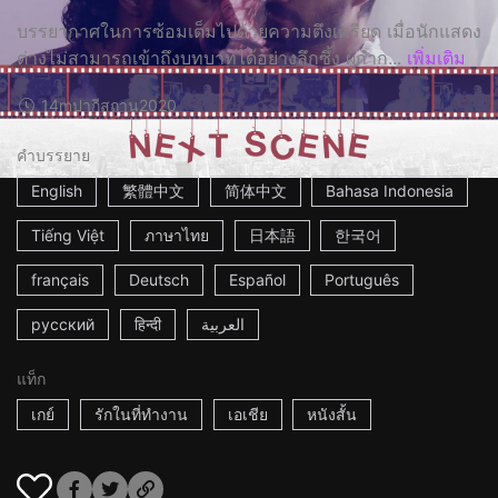
บรรยากาศในการซ้อมเต็มไปด้วยความตึงเครียด เมื่อนักแสดง
ต่างไม่สามารถเข้าถึงบทบาทได้อย่างลึกซึ้ง ผู้กำก...
เพิ่มเติม
14m
ปากีสถาน
2020
คำบรรยาย
English
繁體中文
简体中文
Bahasa Indonesia
Tiếng Việt
ภาษาไทย
日本語
한국어
français
Deutsch
Español
Português
русский
हिन्दी
العربية
แท็ก
เกย์
รักในที่ทำงาน
เอเชีย
หนังสั้น