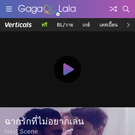
ฟรี
BL/วาย
เกย์
เลสเบี้ยน
เควี
ฉากรักที่ไม่อยากเล่น
Next Scene