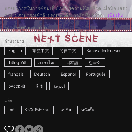
บรรยากาศในการซ้อมเต็มไปด้วยความตึงเครียด เมื่อนักแสดง
ต่างไม่สามารถเข้าถึงบทบาทได้อย่างลึกซึ้ง ผู้กำก...
เพิ่มเติม
14m
ปากีสถาน
2020
คำบรรยาย
English
繁體中文
简体中文
Bahasa Indonesia
Tiếng Việt
ภาษาไทย
日本語
한국어
français
Deutsch
Español
Português
русский
हिन्दी
العربية
แท็ก
เกย์
รักในที่ทำงาน
เอเชีย
หนังสั้น