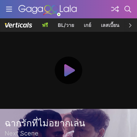
ฟรี
BL/วาย
เกย์
เลสเบี้ยน
เควี
ฉากรักที่ไม่อยากเล่น
Next Scene