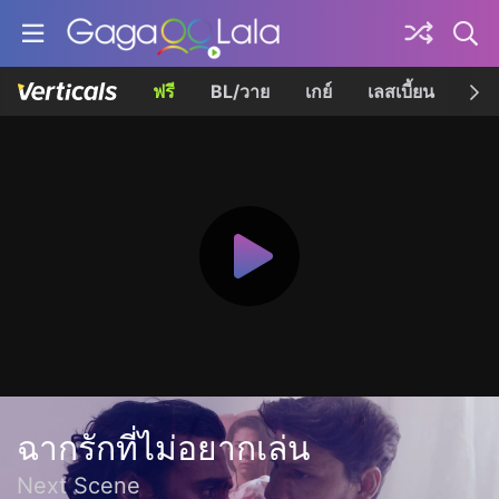
ฟรี
BL/วาย
เกย์
เลสเบี้ยน
เควี
ฉากรักที่ไม่อยากเล่น
Next Scene