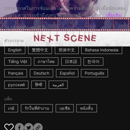
บรรยากาศในการซ้อมเต็มไปด้วยความตึงเครียด เมื่อนักแสดง
ต่างไม่สามารถเข้าถึงบทบาทได้อย่างลึกซึ้ง ผู้กำก...
เพิ่มเติม
14m
ปากีสถาน
2020
คำบรรยาย
English
繁體中文
简体中文
Bahasa Indonesia
Tiếng Việt
ภาษาไทย
日本語
한국어
français
Deutsch
Español
Português
русский
हिन्दी
العربية
แท็ก
เกย์
รักในที่ทำงาน
เอเชีย
หนังสั้น