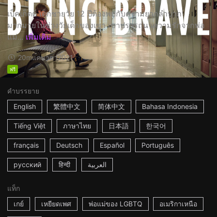
เบ็คเก็ตต์ เด็กชายวัย 12 ปีต้องพบกับความยากลำบาก
มากมายในช่วงวัยเด็กของเขา เขาปรารถนาความรักจากพ่อ
แม่...
เพิ่มเติม
20m
แคนาดา
2021
ฟรี
คำบรรยาย
English
繁體中文
简体中文
Bahasa Indonesia
Tiếng Việt
ภาษาไทย
日本語
한국어
français
Deutsch
Español
Português
русский
हिन्दी
العربية
แท็ก
เกย์
เหยียดเพศ
พ่อแม่ของ LGBTQ
อเมริกาเหนือ