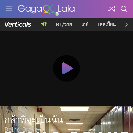
ฟรี
BL/วาย
เกย์
เลสเบี้ยน
เควี
กล้าที่จะเป็นฉัน
Being Brave