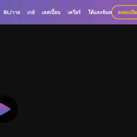
BL/วาย
เกย์
เลสเบี้ยน
เควียร์
ใต้แสงจันทร์
ลงทะเบี
GaLa+