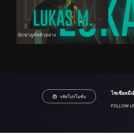
นักฆ่าลูคัสตัวอย่าง
โซเชียลมีเด
รหัสโปรโมชั่น
FOLLOW U