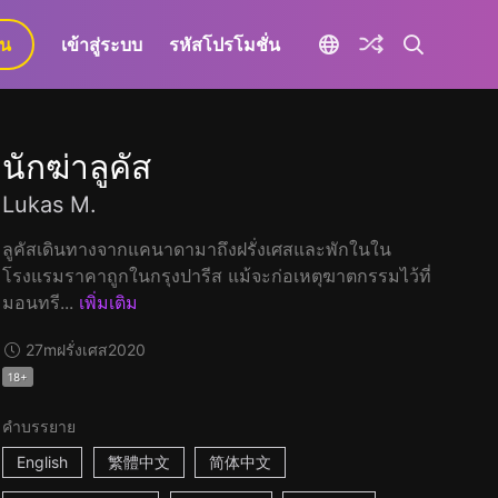
ยน
เข้าสู่ระบบ
รหัสโปรโมชั่น
นักฆ่าลูคัส
Lukas M.
ลูคัสเดินทางจากแคนาดามาถึงฝรั่งเศสและพักในใน
โรงแรมราคาถูกในกรุงปารีส แม้จะก่อเหตุฆาตกรรมไว้ที่
มอนทรี...
เพิ่มเติม
27m
ฝรั่งเศส
2020
18+
คำบรรยาย
English
繁體中文
简体中文