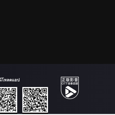
น์โหลดแอป