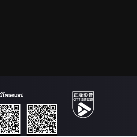
น์โหลดแอป