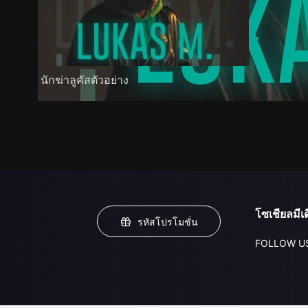
นักฆ่าลูคัสตัวอย่าง
โซเชียลมีเด
รหัสโปรโมชั่น
FOLLOW U