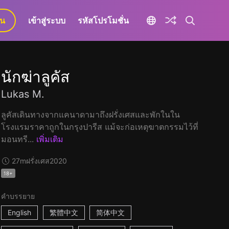
ยน
เข้าสู่ระบบ
รหัสโปรโมชั่น
นักฆ่าลูคัส
Lukas M.
ลูคัสเดินทางจากแคนาดามาถึงฝรั่งเศสและพักในใน
โรงแรมราคาถูกในกรุงปารีส แม้จะก่อเหตุฆาตกรรมไว้ที่
มอนทรี...
เพิ่มเติม
27m
ฝรั่งเศส
2020
18+
คำบรรยาย
English
繁體中文
简体中文