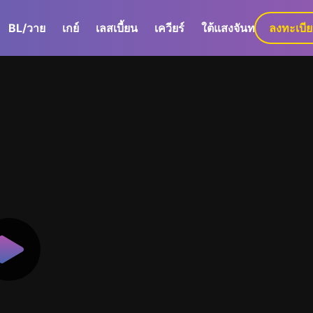
BL/วาย
เกย์
เลสเบี้ยน
เควียร์
ใต้แสงจันทร์
ลงทะเบี
GaLa+