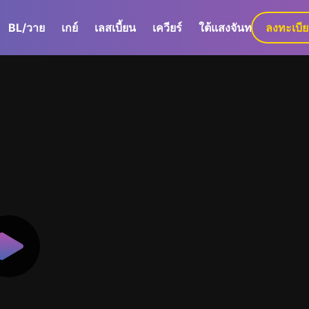
BL/วาย
เกย์
เลสเบี้ยน
เควียร์
ใต้แสงจันทร์
ลงทะเบี
GaLa+