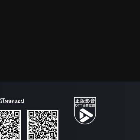
น์โหลดแอป