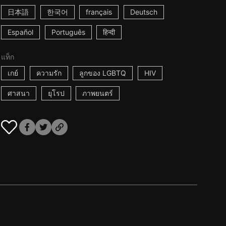
日本語
한국어
français
Deutsch
Español
Português
हिन्दी
แท็ก
เกย์
ความรัก
ลูกของ LGBTQ
HIV
ศาสนา
ยุโรป
ภาพยนตร์