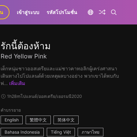
ยน
เข้าสู่ระบบ
รหัสโปรโมชั่น
รักนี้ต้องห้าม
Red Yellow Pink
เด็กหนุ่มชาวออสเตรียและแม่ชาวคาทอลิกผู้เคร่งศาสนา
เดินทางไปโปแลนด์ด้วยเหตุผลบางอย่าง พวกเขาได้พบกับ
พ่...
เพิ่มเติม
1h28m
โปแลนด์/ออสเตรีย/เยอรมนี
2020
คำบรรยาย
English
繁體中文
简体中文
Bahasa Indonesia
Tiếng Việt
ภาษาไทย