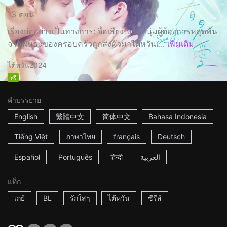
13 ตอน
เรื่องย่ออย่างเป็นทางการ: จื่อเสียง ชายหนุ่มผู้ต้องการหลุดพ้น
จากพันธะของครอบครัวถูกส่งตัวมาไต้หวันเ...
เพิ่มเติม
ไต้หวัน
2024
ฟรี
คำบรรยาย
English
繁體中文
简体中文
Bahasa Indonesia
Tiếng Việt
ภาษาไทย
français
Deutsch
Español
Português
हिन्दी
العربية
แท็ก
เกย์
BL
รักใสๆ
ไต้หวัน
ซีรีส์