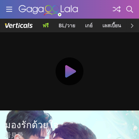
ฟรี
BL/วาย
เกย์
เลสเบี้ยน
เควี
มองรักด้วยใจ
看見愛