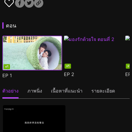
ตอน
ฟรี
ฟรี
ฟรี
EP
2
E
EP
1
ตัวอย่าง
ภาพนิ่ง
เนื้อหาที่แนะนำ
รายละเอียด