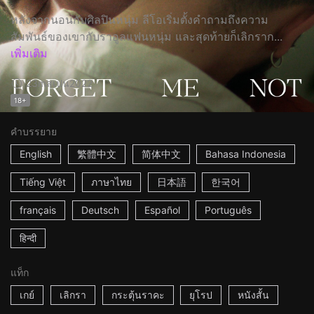
หลังจากนอนกับศิลปินหนุ่ม ลีโอเริ่มตั้งคำถามถึงความ
สัมพันธ์ของเขากับราอูลแฟนหนุ่ม และสุดท้ายก็เลิกราก...
เพิ่มเติม
23m
สเปน
2022
18+
คำบรรยาย
English
繁體中文
简体中文
Bahasa Indonesia
Tiếng Việt
ภาษาไทย
日本語
한국어
français
Deutsch
Español
Português
हिन्दी
แท็ก
เกย์
เลิกรา
กระตุ้นราคะ
ยุโรป
หนังสั้น