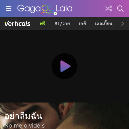
ฟรี
BL/วาย
เกย์
เลสเบี้ยน
เควี
อย่าลืมฉัน
No me olvidéis