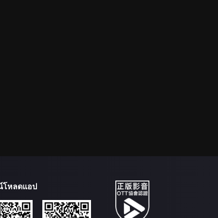
น์โหลดแอป