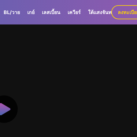
BL/วาย
เกย์
เลสเบี้ยน
เควียร์
ใต้แสงจันทร์
ลงทะเบี
GaLa+