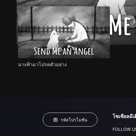
นางฟ้ามาโปรดตัวอย่าง
โซเชียลมีเด
รหัสโปรโมชั่น
FOLLOW U