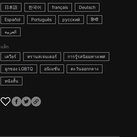
日本語
한국어
français
Deutsch
Español
Português
русский
हिन्दी
العربية
แท็ก
เควียร์
ทรานสเจนเดอร์
การรู้รสนิยมทางเพศ
ลูกของ LGBTQ
อนิเมชั่น
ตะวันออกกลาง
หนังสั้น