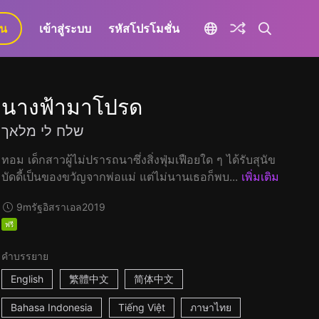
ยน
เข้าสู่ระบบ
รหัสโปรโมชั่น
นางฟ้ามาโปรด
שלח לי מלאך
ทอม เด็กสาวผู้ไม่ปรารถนาซึ่งสิ่งฟุ่มเฟือยใด ๆ ได้รับสุนัข
บัดดี้เป็นของขวัญจากพ่อแม่ แต่ไม่นานเธอก็พบ...
เพิ่มเติม
9m
รัฐอิสราเอล
2019
ฟรี
คำบรรยาย
English
繁體中文
简体中文
Bahasa Indonesia
Tiếng Việt
ภาษาไทย