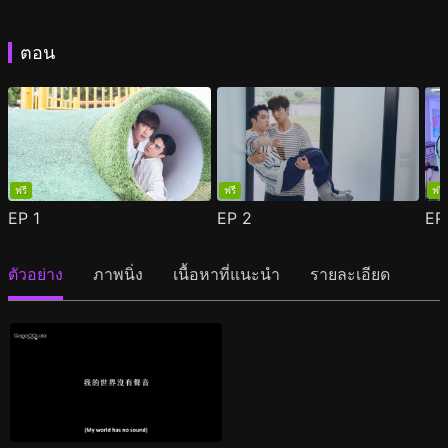
ตอน
ฟรี
ฟรี
ฟรี
EP
1
EP
2
E
ตัวอย่าง
ภาพนิ่ง
เนื้อหาที่แนะนำ
รายละเอียด