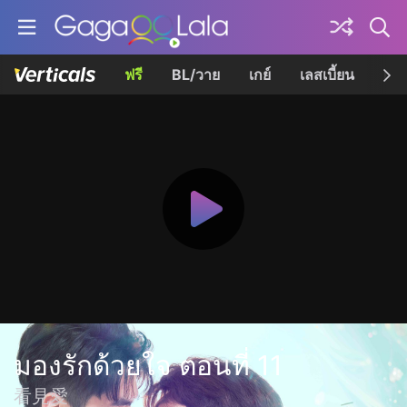
ฟรี
BL/วาย
เกย์
เลสเบี้ยน
เควี
มองรักด้วยใจ ตอนที่ 11
看見愛