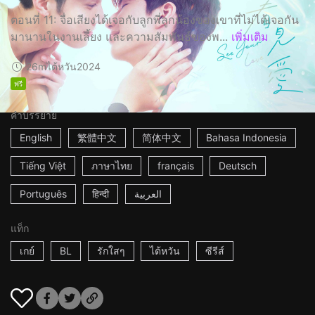
ตอนที่ 11: จื่อเสียงได้เจอกับลูกพี่ลูกน้องของเขาที่ไม่ได้เจอกัน
มานานในงานเลี้ยง และความสัมพันธ์ของพ...
เพิ่มเติม
26m
ไต้หวัน
2024
ฟรี
คำบรรยาย
English
繁體中文
简体中文
Bahasa Indonesia
Tiếng Việt
ภาษาไทย
français
Deutsch
Português
हिन्दी
العربية
แท็ก
เกย์
BL
รักใสๆ
ไต้หวัน
ซีรีส์