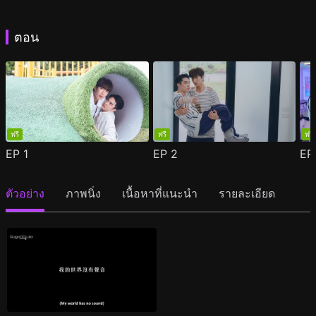
ตอน
ฟรี
ฟรี
ฟรี
EP
1
EP
2
E
ตัวอย่าง
ภาพนิ่ง
เนื้อหาที่แนะนำ
รายละเอียด