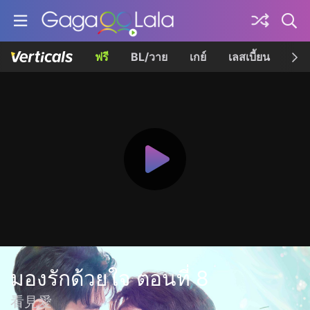
ฟรี
BL/วาย
เกย์
เลสเบี้ยน
เควี
มองรักด้วยใจ ตอนที่ 8
看見愛