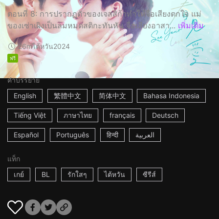
ตอนที่ 8: การปรากฏตัวของเจสสิก้าทำให้จื่อเสียงตกใจ แม่
ของเซ่าเผิงเป็นลมหมดสติกะทันหัน จื่อเสียงอาสา...
เพิ่มเติม
26m
ไต้หวัน
2024
ฟรี
คำบรรยาย
English
繁體中文
简体中文
Bahasa Indonesia
Tiếng Việt
ภาษาไทย
français
Deutsch
Español
Português
हिन्दी
العربية
แท็ก
เกย์
BL
รักใสๆ
ไต้หวัน
ซีรีส์