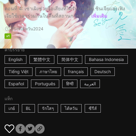
ตอนที่ 4: เซ่าเผิงช่วยจื่อเสียงที่ได้รับบาดเจ็บ ซินเจียและเฟิง
เจียใช้เวลาร่วมกันในคืนที่สถานการณ์ผิ...
เพิ่มเติม
25m
ไต้หวัน
2024
ฟรี
คำบรรยาย
English
繁體中文
简体中文
Bahasa Indonesia
Tiếng Việt
ภาษาไทย
français
Deutsch
Español
Português
हिन्दी
العربية
แท็ก
เกย์
BL
รักใสๆ
ไต้หวัน
ซีรีส์