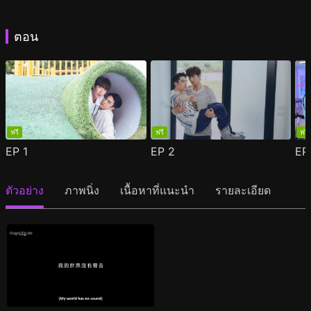
ตอน
ฟรี
ฟรี
ฟรี
EP
1
EP
2
E
ตัวอย่าง
ภาพนิ่ง
เนื้อหาที่แนะนำ
รายละเอียด