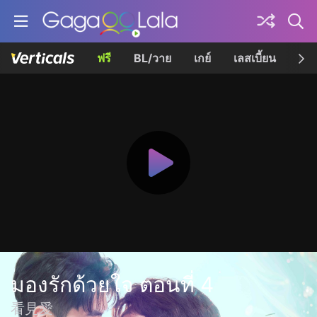
ฟรี
BL/วาย
เกย์
เลสเบี้ยน
เควี
มองรักด้วยใจ ตอนที่ 4
看見愛